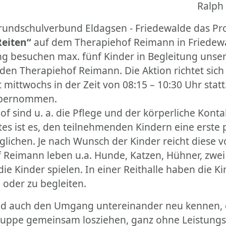
ph Waldo Eme
rundschulverbund Eldagsen - Friedewalde das Pr
eiten“
auf dem Therapiehof Reimann in Friedew
g besuchen max. fünf Kinder in Begleitung unse
den Therapiehof Reimann. Die Aktion richtet sich 
ittwochs in der Zeit von 08:15 – 10:30 Uhr statt
übernommen.
f sind u. a. die Pflege und der körperliche Kon
tes ist es, den teilnehmenden Kindern eine erste 
ichen. Je nach Wunsch der Kinder reicht diese v
 Reimann leben u.a. Hunde, Katzen, Hühner, zwei 
e Kinder spielen. In einer Reithalle haben die Ki
n oder zu begleiten.
 und auch den Umgang untereinander neu kennen, 
ruppe gemeinsam losziehen, ganz ohne Leistungs