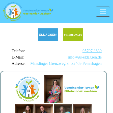
Telefon:
05707 / 639
E-Mail:
info@gs-eldagsen.de
Adresse:
Maaslinger Grenzweg 8 | 32469 Petershagen