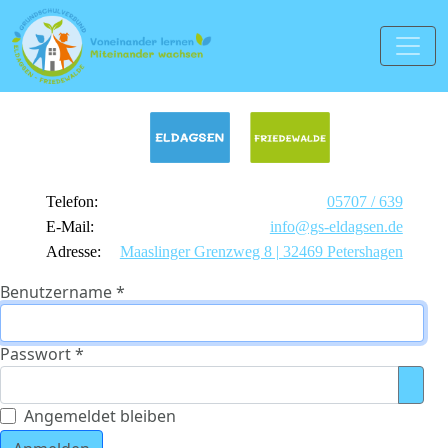
Telefon:
05707 / 639
E-Mail:
info@gs-eldagsen.de
Adresse:
Maaslinger Grenzweg 8 | 32469 Petershagen
Benutzername
*
Passwort
*
Pass
Angemeldet bleiben