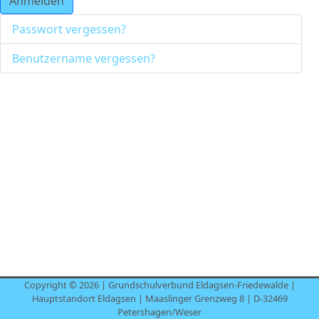
Anmelden
Passwort vergessen?
Benutzername vergessen?
Copyright © 2026 | Grundschulverbund Eldagsen-Friedewalde |
Hauptstandort Eldagsen | Maaslinger Grenzweg 8 | D-32469
Petershagen/Weser