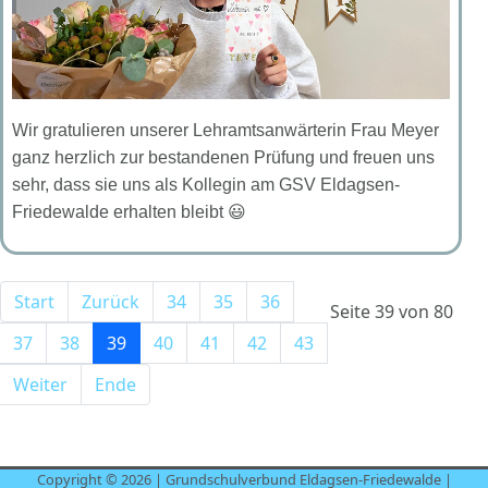
Wir gratulieren unserer Lehramtsanwärterin Frau Meyer
ganz herzlich zur bestandenen Prüfung und freuen uns
sehr, dass sie uns als Kollegin am GSV Eldagsen-
Friedewalde erhalten bleibt 😃
Start
Zurück
34
35
36
Seite 39 von 80
37
38
39
40
41
42
43
Weiter
Ende
Copyright © 2026 | Grundschulverbund Eldagsen-Friedewalde |